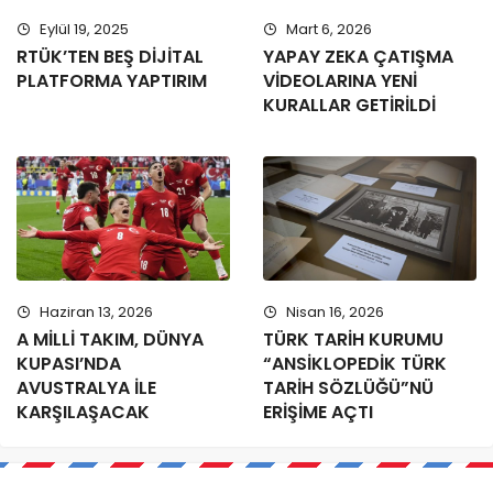
Eylül 19, 2025
Mart 6, 2026
RTÜK’TEN BEŞ DİJİTAL
YAPAY ZEKA ÇATIŞMA
PLATFORMA YAPTIRIM
VİDEOLARINA YENİ
KURALLAR GETİRİLDİ
Haziran 13, 2026
Nisan 16, 2026
A MİLLİ TAKIM, DÜNYA
TÜRK TARİH KURUMU
KUPASI’NDA
“ANSİKLOPEDİK TÜRK
AVUSTRALYA İLE
TARİH SÖZLÜĞÜ”NÜ
KARŞILAŞACAK
ERİŞİME AÇTI