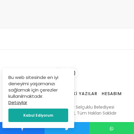
Bu web sitesinde en iyi
deneyimi yaşamanızı
sağlamak için çerezler
HAKKIMIZDA
TRENDLERDEKI YAZILAR
HESABIM
kullanılmaktadır.
Detaylar
Gençliğin Sesi Gazetesi bir Selçuklu Belediyesi
projesidir. © Copyright 2022, Tüm Hakları Saklıdır
Kabul Ediyorum