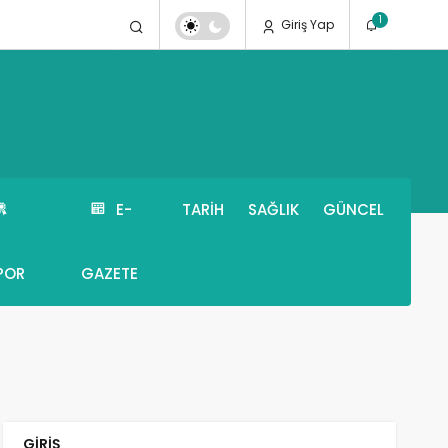
1
Giriş Yap
E-
TARIH
SAĞLIK
GÜNCEL
POR
GAZETE
GIRIŞ