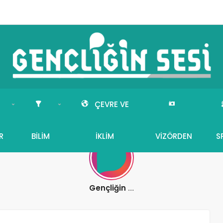
ÇEVRE VE
R
BILIM
İKLIM
VIZÖRDEN
S
Gençliğin Sesi