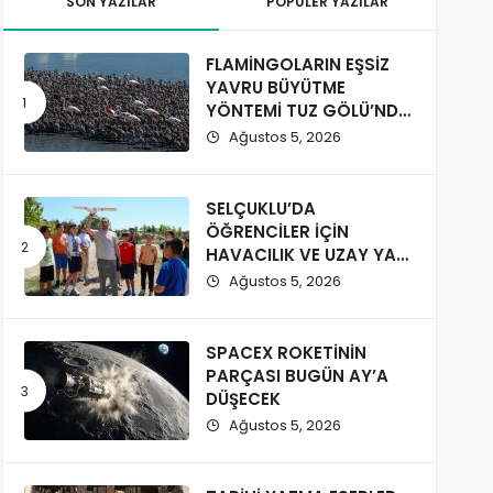
SON YAZILAR
POPÜLER YAZILAR
FLAMİNGOLARIN EŞSİZ
YAVRU BÜYÜTME
YÖNTEMİ TUZ GÖLÜ’NDE
GÖZLENDİ
Ağustos 5, 2026
SELÇUKLU’DA
ÖĞRENCİLER İÇİN
HAVACILIK VE UZAY YAZ
KURSU BAŞLADI
Ağustos 5, 2026
SPACEX ROKETİNİN
PARÇASI BUGÜN AY’A
DÜŞECEK
Ağustos 5, 2026