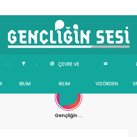
ÇEVRE VE
R
BILIM
İKLIM
VIZÖRDEN
S
Gençliğin Sesi