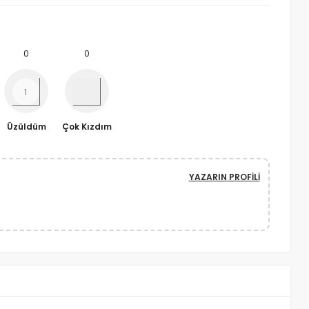
0
0
Üzüldüm
Çok Kızdım
YAZARIN PROFILI