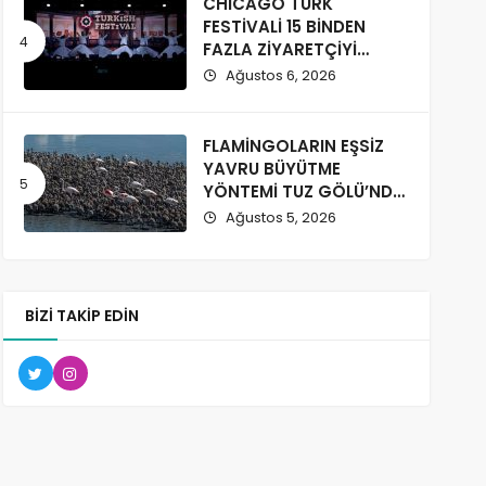
CHICAGO TÜRK
FESTİVALİ 15 BİNDEN
FAZLA ZİYARETÇİYİ
AĞIRLADI
Ağustos 6, 2026
FLAMİNGOLARIN EŞSİZ
YAVRU BÜYÜTME
YÖNTEMİ TUZ GÖLÜ’NDE
GÖZLENDİ
Ağustos 5, 2026
BIZI TAKIP EDIN