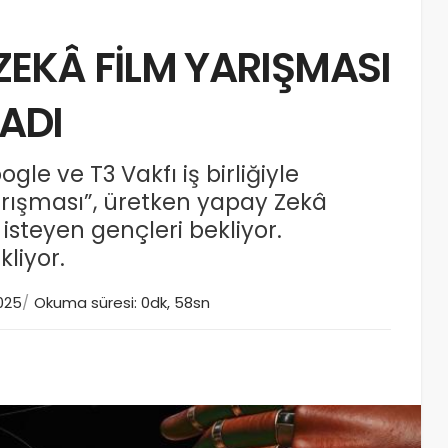
ZEKÂ FİLM YARIŞMASI
ADI
e ve T3 Vakfı iş birliğiyle
rışması”, üretken yapay Zekâ
 isteyen gençleri bekliyor.
liyor.
025
Okuma süresi: 0dk, 58sn