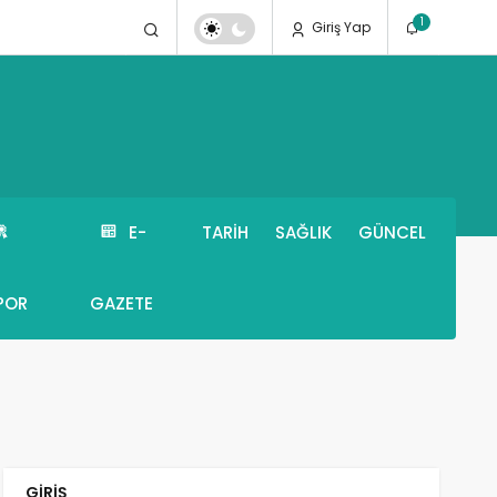
1
Giriş Yap
E-
TARIH
SAĞLIK
GÜNCEL
POR
GAZETE
GIRIŞ