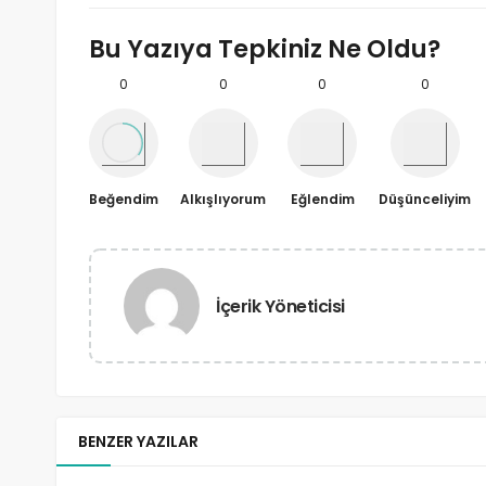
Bu Yazıya Tepkiniz Ne Oldu?
0
0
0
0
Beğendim
Alkışlıyorum
Eğlendim
Düşünceliyim
İçerik Yöneticisi
BENZER YAZILAR