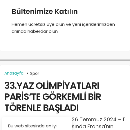
Bültenimize Katılın
Hemen ücretsiz üye olun ve yeni içeriklerimizden
anında haberdar olun.
Anasayfa
Spor
33.YAZ OLİMPİYATLARI
PARİS’TE GÖRKEMLİ BİR
TÖRENLE BAŞLADI
100 yıllık bir aradan sonra, 26 Temmuz 2024 – 11
Bu web sitesinde en iyi
Ağustos 2024 tarihleri arasında Fransa'nın