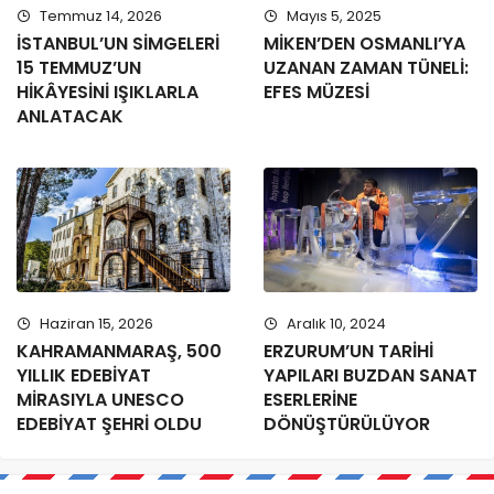
Temmuz 14, 2026
Mayıs 5, 2025
İSTANBUL’UN SİMGELERİ
MİKEN’DEN OSMANLI’YA
15 TEMMUZ’UN
UZANAN ZAMAN TÜNELİ:
HİKÂYESİNİ IŞIKLARLA
EFES MÜZESİ
ANLATACAK
Haziran 15, 2026
Aralık 10, 2024
KAHRAMANMARAŞ, 500
ERZURUM’UN TARİHİ
YILLIK EDEBİYAT
YAPILARI BUZDAN SANAT
MİRASIYLA UNESCO
ESERLERİNE
EDEBİYAT ŞEHRİ OLDU
DÖNÜŞTÜRÜLÜYOR