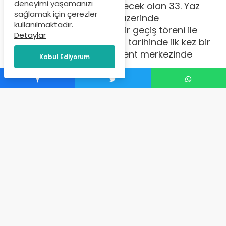
deneyimi yaşamanızı
başkenti Paris'te düzenlenecek olan 33. Yaz
sağlamak için çerezler
Olimpiyatları, Seine Nehri üzerinde
kullanılmaktadır.
gerçekleştirilen görkemli bir geçiş töreni ile
Detaylar
başladı. Olimpiyat oyunları tarihinde ilk kez bir
açılış töreni, stat dışında kent merkezinde
Kabul Ediyorum
yapılarak tarihe geçti.
İçerik Yöneticisi
tarafından
Temmuz 27, 2024