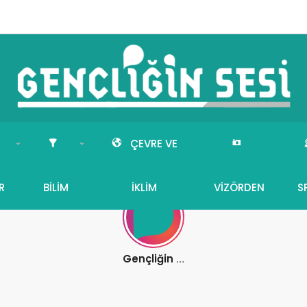
ÇEVRE VE
R
BILIM
İKLIM
VIZÖRDEN
S
Gençliğin Sesi