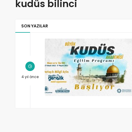
kudüs bilinci
SON YAZILAR
4 yıl önce