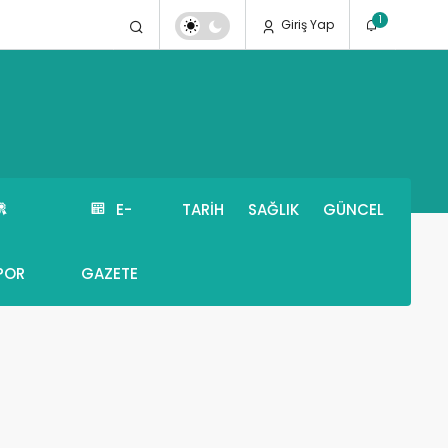
1
Giriş Yap
E-
TARIH
SAĞLIK
GÜNCEL
POR
GAZETE