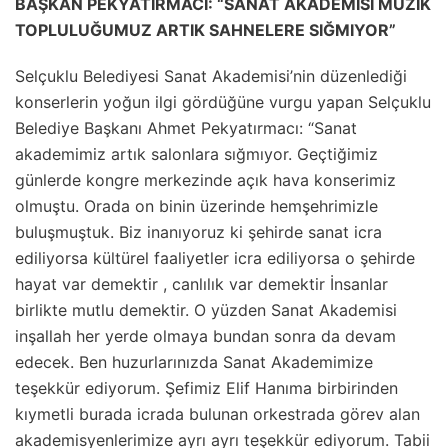
BAŞKAN PEKYATIRMACI: “SANAT AKADEMİSİ MÜZİK
TOPLULUĞUMUZ ARTIK SAHNELERE SIĞMIYOR”
Selçuklu Belediyesi Sanat Akademisi’nin düzenlediği
konserlerin yoğun ilgi gördüğüne vurgu yapan Selçuklu
Belediye Başkanı Ahmet Pekyatırmacı: “Sanat
akademimiz artık salonlara sığmıyor. Geçtiğimiz
günlerde kongre merkezinde açık hava konserimiz
olmuştu. Orada on binin üzerinde hemşehrimizle
buluşmuştuk. Biz inanıyoruz ki şehirde sanat icra
ediliyorsa kültürel faaliyetler icra ediliyorsa o şehirde
hayat var demektir , canlılık var demektir İnsanlar
birlikte mutlu demektir. O yüzden Sanat Akademisi
inşallah her yerde olmaya bundan sonra da devam
edecek. Ben huzurlarınızda Sanat Akademimize
teşekkür ediyorum. Şefimiz Elif Hanıma birbirinden
kıymetli burada icrada bulunan orkestrada görev alan
akademisyenlerimize ayrı ayrı teşekkür ediyorum. Tabii