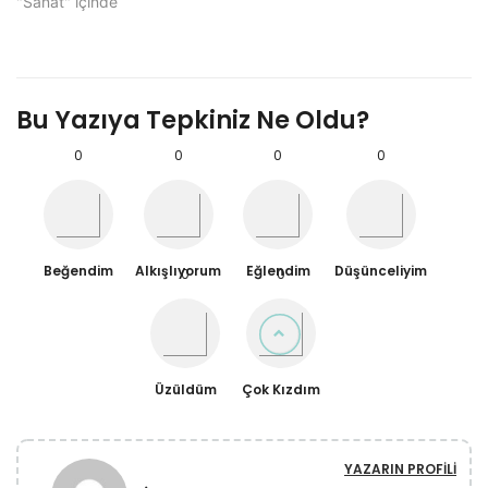
"Sanat" içinde
Bu Yazıya Tepkiniz Ne Oldu?
0
0
0
0
Beğendim
Alkışlıyorum
Eğlendim
Düşünceliyim
0
0
Üzüldüm
Çok Kızdım
YAZARIN PROFILI