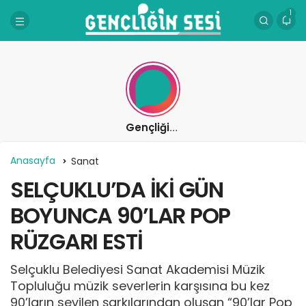
1
Gençliğin Sesi
Anasayfa
Sanat
SELÇUKLU’DA İKİ GÜN
BOYUNCA 90’LAR POP
RÜZGARI ESTİ
Selçuklu Belediyesi Sanat Akademisi Müzik
Topluluğu müzik severlerin karşısına bu kez
90’ların sevilen şarkılarından oluşan “90’lar Pop