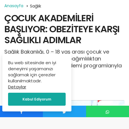
Anasayfa
Sağlık
ÇOCUK AKADEMİLERİ
BAŞLIYOR: OBEZİTEYE KARŞI
SAĞLIKLI ADIMLAR
Sağlık Bakanlığı, 0 – 18 yaş arası çocuk ve
gençleri obezite ile dijital bağımlılıktan
Bu web sitesinde en iyi
korumayı hedefleyen akademi programlarıyla
deneyimi yaşamanızı
harekete geçiriyor.
sağlamak için çerezler
kullanılmaktadır.
İçerik Yöneticisi
tarafından
Detaylar
Eylül 23, 2025
Kabul Ediyorum