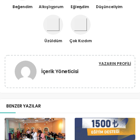
Beğendim
Alkışlıyorum
Eğlendim
Düşünceliyim
0
0
Üzüldüm
Çok Kızdım
YAZARIN PROFILI
İçerik Yöneticisi
BENZER YAZILAR