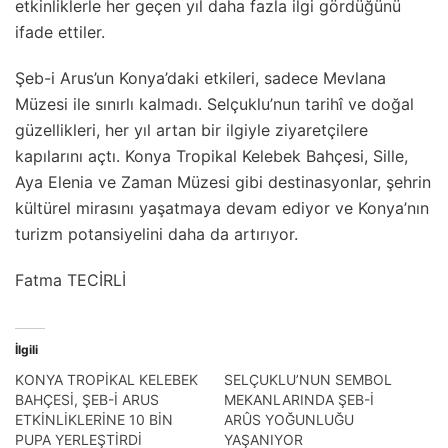
etkinliklerle her geçen yıl daha fazla ilgi gördüğünü
ifade ettiler.
Şeb-i Arus’un Konya’daki etkileri, sadece Mevlana
Müzesi ile sınırlı kalmadı. Selçuklu’nun tarihî ve doğal
güzellikleri, her yıl artan bir ilgiyle ziyaretçilere
kapılarını açtı. Konya Tropikal Kelebek Bahçesi, Sille,
Aya Elenia ve Zaman Müzesi gibi destinasyonlar, şehrin
kültürel mirasını yaşatmaya devam ediyor ve Konya’nın
turizm potansiyelini daha da artırıyor.
Fatma TECİRLİ
İlgili
KONYA TROPİKAL KELEBEK
SELÇUKLU’NUN SEMBOL
BAHÇESİ, ŞEB-İ ARUS
MEKANLARINDA ŞEB-İ
ETKİNLİKLERİNE 10 BİN
ARÛS YOĞUNLUĞU
PUPA YERLEŞTİRDİ
YAŞANIYOR