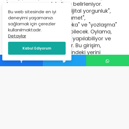
damgasını vuracak kelime belirleniyor.
Katılımcılar, "algoritma", "dijital yorgunluk",
Bu web sitesinde en iyi
"kalabalık yalnızlık", "merhamet",
deneyimi yaşamanızı
sağlamak için çerezler
"yabancılaşma", "yapay zeka" ve "yozlaşma"
kullanılmaktadır.
arasından bir kelime seçebilecek. Oylama,
Detaylar
TDK'nın internet sitesinden yapılabiliyor ve
yüksek katılım hedefleniyor. Bu girişim,
Kabul Ediyorum
Türkçe'nin küresel kültür içindeki yerini
güçlendirmeyi amaçlıyor.
İçerik Yöneticisi
tarafından
Aralık 20, 2024