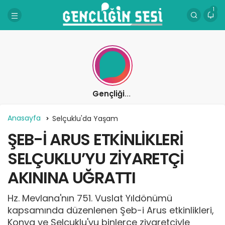
1
Gençliğin Sesi
Anasayfa
Selçuklu'da Yaşam
ŞEB-İ ARUS ETKİNLİKLERİ
SELÇUKLU’YU ZİYARETÇİ
AKININA UĞRATTI
Hz. Mevlana'nın 751. Vuslat Yıldönümü
kapsamında düzenlenen Şeb-i Arus etkinlikleri,
Konya ve Selçuklu'yu binlerce ziyaretçiyle