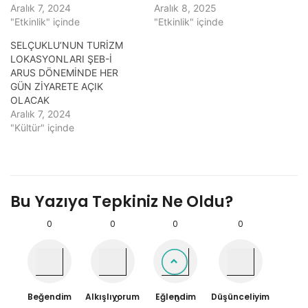
Aralık 7, 2024
Aralık 8, 2025
"Etkinlik" içinde
"Etkinlik" içinde
SELÇUKLU’NUN TURİZM
LOKASYONLARI ŞEB-İ
ARUS DÖNEMİNDE HER
GÜN ZİYARETE AÇIK
OLACAK
Aralık 7, 2024
"Kültür" içinde
Bu Yazıya Tepkiniz Ne Oldu?
0
0
0
0
Beğendim
Alkışlıyorum
Eğlendim
Düşünceliyim
0
0