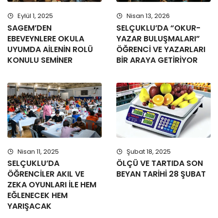
Eylül 1, 2025
Nisan 13, 2026
SAGEM’DEN
SELÇUKLU’DA “OKUR-
EBEVEYNLERE OKULA
YAZAR BULUŞMALARI”
UYUMDA AİLENİN ROLÜ
ÖĞRENCİ VE YAZARLARI
KONULU SEMİNER
BİR ARAYA GETİRİYOR
Nisan 11, 2025
Şubat 18, 2025
SELÇUKLU’DA
ÖLÇÜ VE TARTIDA SON
ÖĞRENCİLER AKIL VE
BEYAN TARİHİ 28 ŞUBAT
ZEKA OYUNLARI İLE HEM
EĞLENECEK HEM
YARIŞACAK