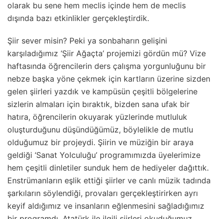
olarak bu sene hem meclis içinde hem de meclis
dışında bazı etkinlikler gerçekleştirdik.
Şiir sever misin? Peki ya sonbaharın gelişini
karşıladığımız ‘Şiir Ağaçta’ projemizi gördün mü? Vize
haftasında öğrencilerin ders çalışma yorgunluğunu bir
nebze başka yöne çekmek için kartların üzerine sizden
gelen şiirleri yazdık ve kampüsün çeşitli bölgelerine
sizlerin almaları için bıraktık, bizden sana ufak bir
hatıra, öğrencilerin okuyarak yüzlerinde mutluluk
oluşturduğunu düşündüğümüz, böylelikle de mutlu
olduğumuz bir projeydi. Şiirin ve müziğin bir araya
geldiği ‘Sanat Yolculuğu’ programımızda üyelerimize
hem çeşitli dinletiler sunduk hem de hediyeler dağıttık.
Enstrümanların eşlik ettiği şiirler ve canlı müzik tadında
şarkıların söylendiği, provaları gerçekleştirirken ayrı
keyif aldığımız ve insanların eğlenmesini sağladığımız
bir programdı. Atatürk ile ilgili şiirleri okuduğumuz,