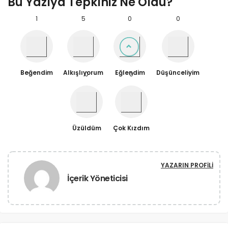
Bu Yazıya Tepkiniz Ne Oldu?
1
5
0
0
Beğendim
Alkışlıyorum
Eğlendim
Düşünceliyim
0
0
Üzüldüm
Çok Kızdım
YAZARIN PROFILI
İçerik Yöneticisi