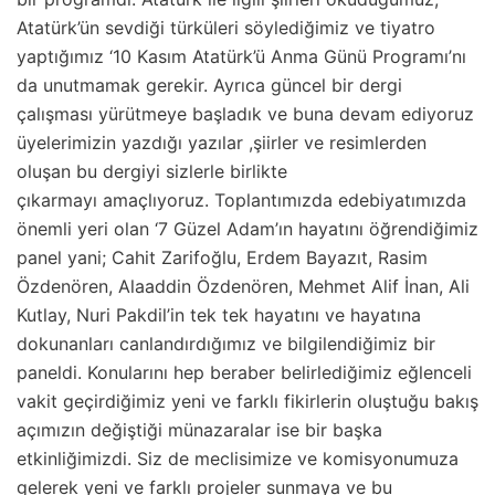
Atatürk’ün sevdiği türküleri söylediğimiz ve tiyatro
yaptığımız ‘10 Kasım Atatürk’ü Anma Günü Programı’nı
da unutmamak gerekir. Ayrıca güncel bir dergi
çalışması yürütmeye başladık ve buna devam ediyoruz
üyelerimizin yazdığı yazılar ,şiirler ve resimlerden
oluşan bu dergiyi sizlerle birlikte
çıkarmayı amaçlıyoruz. Toplantımızda edebiyatımızda
önemli yeri olan ‘7 Güzel Adam’ın hayatını öğrendiğimiz
panel yani; Cahit Zarifoğlu, Erdem Bayazıt, Rasim
Özdenören, Alaaddin Özdenören, Mehmet Alif İnan, Ali
Kutlay, Nuri Pakdil’in tek tek hayatını ve hayatına
dokunanları canlandırdığımız ve bilgilendiğimiz bir
paneldi. Konularını hep beraber belirlediğimiz eğlenceli
vakit geçirdiğimiz yeni ve farklı fikirlerin oluştuğu bakış
açımızın değiştiği münazaralar ise bir başka
etkinliğimizdi. Siz de meclisimize ve komisyonumuza
gelerek yeni ve farklı projeler sunmaya ve bu