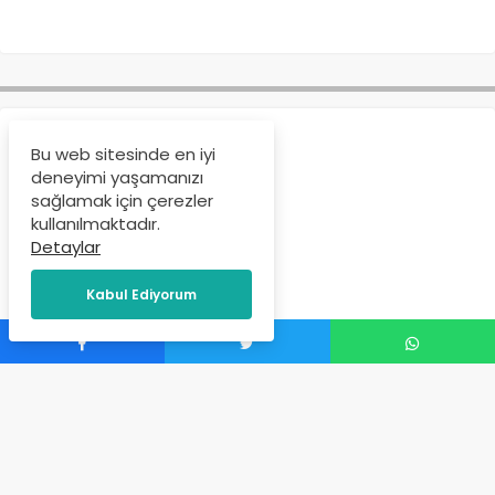
Anasayfa
Etkinlik
Bu web sitesinde en iyi
MEDYA TANITIM
deneyimi yaşamanızı
sağlamak için çerezler
KOMİSYONU
kullanılmaktadır.
Detaylar
İçerik Yöneticisi
tarafından
Kabul Ediyorum
Ekim 17, 2023