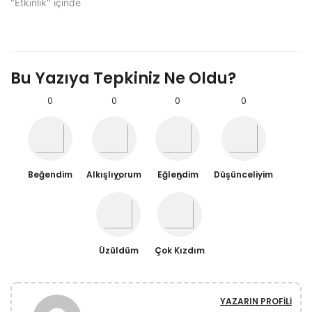
"Etkinlik" içinde
Bu Yazıya Tepkiniz Ne Oldu?
0
0
0
0
Beğendim
Alkışlıyorum
Eğlendim
Düşünceliyim
0
0
Üzüldüm
Çok Kızdım
YAZARIN PROFILI