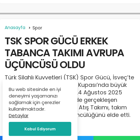
Anasayfa
Spor
TSK SPOR GÜCÜ ERKEK
TABANCA TAKIMI AVRUPA
ÜÇÜNCÜSÜ OLDU
Türk Silahlı Kuvvetleri (TSK) Spor Gücü, İsveç’te
düzenlenen Lapua Avrupa Kupası’nda büyük
Bu web sitesinde en iyi
bir başarıya imza attı. 21–24 Ağustos 2025
deneyimi yaşamanızı
tarihleri arasında Öckerö’de gerçekleşen
sağlamak için çerezler
yarışmada Erkek Tabanca Atış Takımı, takım
kullanılmaktadır.
kategorisinde Avrupa üçüncülüğünü elde etti.
Detaylar
İçerik Yöneticisi
tarafından
Kabul Ediyorum
Eylül 2, 2025