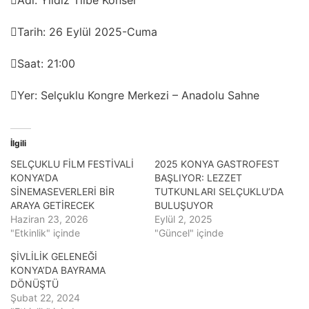
Adı: Yıldız Tilbe Konser
Tarih: 26 Eylül 2025-Cuma
Saat: 21:00
Yer: Selçuklu Kongre Merkezi – Anadolu Sahne
İlgili
SELÇUKLU FİLM FESTİVALİ
2025 KONYA GASTROFEST
KONYA’DA
BAŞLIYOR: LEZZET
SİNEMASEVERLERİ BİR
TUTKUNLARI SELÇUKLU’DA
ARAYA GETİRECEK
BULUŞUYOR
Haziran 23, 2026
Eylül 2, 2025
"Etkinlik" içinde
"Güncel" içinde
ŞİVLİLİK GELENEĞİ
KONYA’DA BAYRAMA
DÖNÜŞTÜ
Şubat 22, 2024