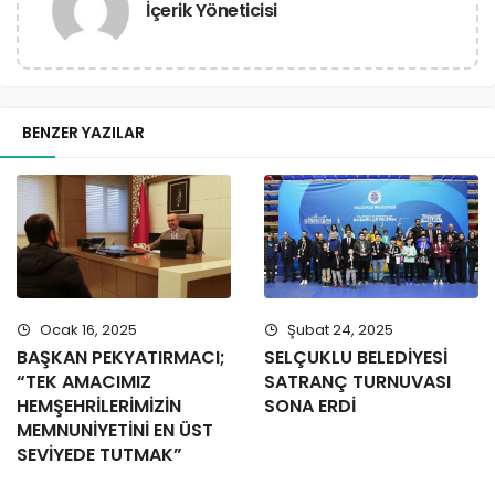
İçerik Yöneticisi
BENZER YAZILAR
Ocak 16, 2025
Şubat 24, 2025
BAŞKAN PEKYATIRMACI;
SELÇUKLU BELEDİYESİ
“TEK AMACIMIZ
SATRANÇ TURNUVASI
HEMŞEHRİLERİMİZİN
SONA ERDİ
MEMNUNİYETİNİ EN ÜST
SEVİYEDE TUTMAK”