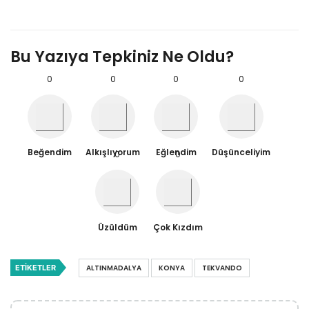
Bu Yazıya Tepkiniz Ne Oldu?
0
0
0
0
Beğendim
Alkışlıyorum
Eğlendim
Düşünceliyim
0
0
Üzüldüm
Çok Kızdım
ETIKETLER
ALTINMADALYA
KONYA
TEKVANDO