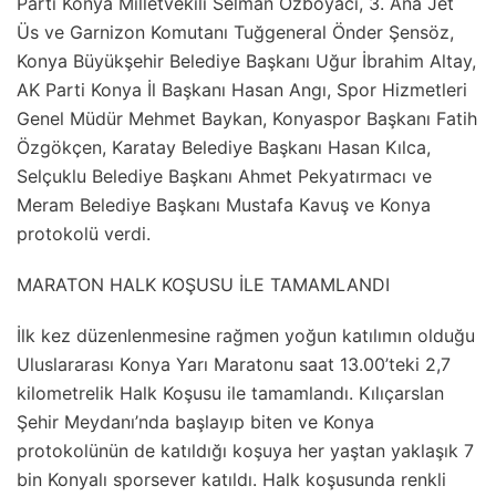
Parti Konya Milletvekili Selman Özboyacı, 3. Ana Jet
Üs ve Garnizon Komutanı Tuğgeneral Önder Şensöz,
Konya Büyükşehir Belediye Başkanı Uğur İbrahim Altay,
AK Parti Konya İl Başkanı Hasan Angı, Spor Hizmetleri
Genel Müdür Mehmet Baykan, Konyaspor Başkanı Fatih
Özgökçen, Karatay Belediye Başkanı Hasan Kılca,
Selçuklu Belediye Başkanı Ahmet Pekyatırmacı ve
Meram Belediye Başkanı Mustafa Kavuş ve Konya
protokolü verdi.
MARATON HALK KOŞUSU İLE TAMAMLANDI
İlk kez düzenlenmesine rağmen yoğun katılımın olduğu
Uluslararası Konya Yarı Maratonu saat 13.00’teki 2,7
kilometrelik Halk Koşusu ile tamamlandı. Kılıçarslan
Şehir Meydanı’nda başlayıp biten ve Konya
protokolünün de katıldığı koşuya her yaştan yaklaşık 7
bin Konyalı sporsever katıldı. Halk koşusunda renkli