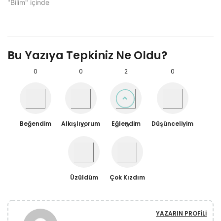
"Bilim" içinde
Bu Yazıya Tepkiniz Ne Oldu?
0
0
2
0
Beğendim
Alkışlıyorum
Eğlendim
Düşünceliyim
0
0
Üzüldüm
Çok Kızdım
YAZARIN PROFILI