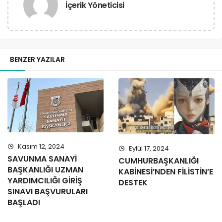
İçerik Yöneticisi
BENZER YAZILAR
Kasım 12, 2024
Eylül 17, 2024
SAVUNMA SANAYİ
CUMHURBAŞKANLIĞI
BAŞKANLIĞI UZMAN
KABİNESİ’NDEN FİLİSTİN’E
YARDIMCILIĞI GİRİŞ
DESTEK
SINAVI BAŞVURULARI
BAŞLADI