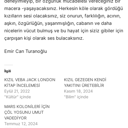
deneyimleyip, bir özgürlük mücadelesi vereceğiniz bir
macera -yaşayacaksınız. Herkesin köle olarak gördüğü
kızılların sesi olacaksınız, siz onurun, farklılığın, acının,
aşkın, özgürlüğün, yaşanmışlığın, cabanın ve daha
nicelerin vücut bulmuş ve bu hayat için siziz gibiler için
çarpışan kişi olarak ses bulacaksınız.
Emir Can Turanoğlu
İlgili
KIZIL VEBA JACK LONDON
KIZIL GEZEGEN KENDİ
KİTAP İNCELEMESİ
YAKITINI ÜRETEBİLİR
Eylül 21, 2022
Kasım 18, 2024
"Kültür" içinde
"Bilim" içinde
MARS KOLONİLERİ İÇİN
ÇÖL YOSUNU UMUT
VADEDİYOR
Temmuz 12, 2024