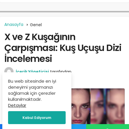
Anasayfa
Genel
X ve Z Kuşağının
Çarpışması: Kuş Uçuşu Dizi
İncelemesi
İçerik Yöneticisi
tarafından
Eylül 19, 2022
Bu web sitesinde en iyi
deneyimi yaşamanızı
sağlamak için çerezler
kullanılmaktadır.
Detaylar
Kabul Ediyorum