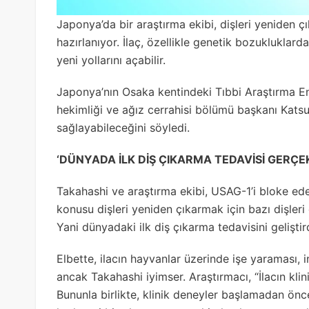
Japonya’da bir araştırma ekibi, dişleri yeniden ç
hazırlanıyor. İlaç, özellikle genetik bozukluklard
yeni yollarını açabilir.
Japonya’nın Osaka kentindeki Tıbbi Araştırma En
hekimliği ve ağız cerrahisi bölümü başkanı Katsu 
sağlayabileceğini söyledi.
‘DÜNYADA İLK DİŞ ÇIKARMA TEDAVİSİ GERÇEK
Takahashi ve araştırma ekibi, USAG-1’i bloke eden 
konusu dişleri yeniden çıkarmak için bazı dişleri
Yani dünyadaki ilk diş çıkarma tedavisini geliştird
Elbette, ilacın hayvanlar üzerinde işe yaraması,
ancak Takahashi iyimser. Araştırmacı, “İlacın kl
Bununla birlikte, klinik deneyler başlamadan önce