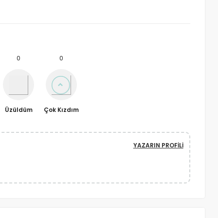
0
0
Üzüldüm
Çok Kızdım
YAZARIN PROFILI