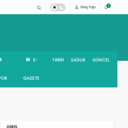
1
Giriş Yap
E-
TARIH
SAĞLIK
GÜNCEL
POR
GAZETE
GIRIŞ