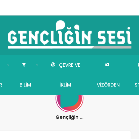
ÇEVRE VE
R
BILIM
İKLIM
VIZÖRDEN
S
Gençliğin Sesi