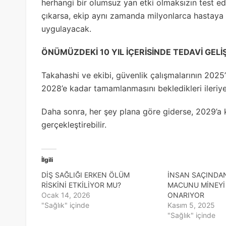
herhangi bir olumsuz yan etki olmaksızın test e
çıkarsa, ekip aynı zamanda milyonlarca hastaya 
uygulayacak.
ÖNÜMÜZDEKİ 10 YIL İÇERİSİNDE TEDAVİ GELİŞ
Takahashi ve ekibi, güvenlik çalışmalarının 2025’
2028’e kadar tamamlanmasını bekledikleri ileriye
Daha sonra, her şey plana göre giderse, 2029’a 
gerçekleştirebilir.
İlgili
DİŞ SAĞLIĞI ERKEN ÖLÜM
İNSAN SAÇINDAN
RİSKİNİ ETKİLİYOR MU?
MACUNU MİNEYİ
Ocak 14, 2026
ONARIYOR
"Sağlık" içinde
Kasım 5, 2025
"Sağlık" içinde