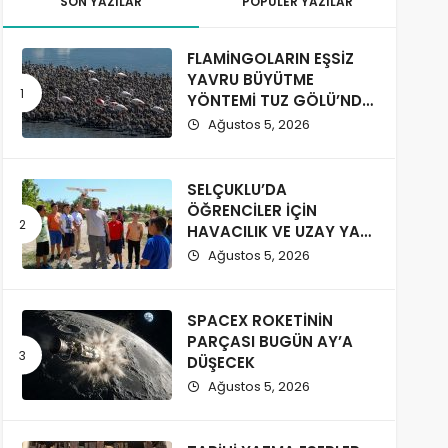
SON YAZILAR
POPÜLER YAZILAR
FLAMİNGOLARIN EŞSİZ
YAVRU BÜYÜTME
YÖNTEMİ TUZ GÖLÜ’NDE
GÖZLENDİ
Ağustos 5, 2026
SELÇUKLU’DA
ÖĞRENCİLER İÇİN
HAVACILIK VE UZAY YAZ
KURSU BAŞLADI
Ağustos 5, 2026
SPACEX ROKETİNİN
PARÇASI BUGÜN AY’A
DÜŞECEK
Ağustos 5, 2026