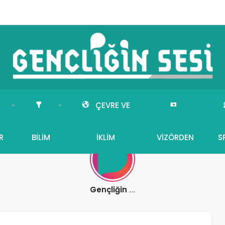
ÇEVRE VE
R
BILIM
İKLIM
VIZÖRDEN
S
Gençliğin Sesi