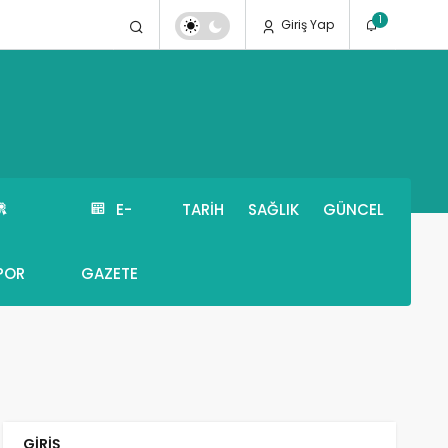
1
Giriş Yap
E-
TARIH
SAĞLIK
GÜNCEL
POR
GAZETE
GIRIŞ