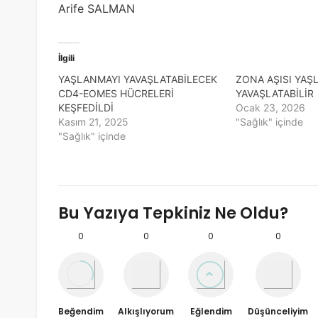
Arife SALMAN
İlgili
YAŞLANMAYI YAVAŞLATABİLECEK
ZONA AŞISI YAŞ
CD4-EOMES HÜCRELERİ
YAVAŞLATABİLİR
KEŞFEDİLDİ
Ocak 23, 2026
Kasım 21, 2025
"Sağlık" içinde
"Sağlık" içinde
Bu Yazıya Tepkiniz Ne Oldu?
0
0
0
0
Beğendim
Alkışlıyorum
Eğlendim
Düşünceliyim