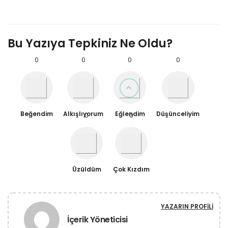
Bu Yazıya Tepkiniz Ne Oldu?
0
0
0
0
Beğendim
Alkışlıyorum
Eğlendim
Düşünceliyim
0
0
Üzüldüm
Çok Kızdım
YAZARIN PROFILI
İçerik Yöneticisi