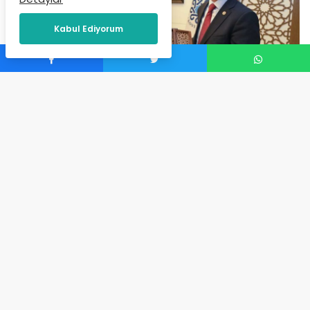
Kabul Ediyorum
Selçuklu Belediye Başkanı Ahmet Pekyatırmacı,
“Türkiye Yüzyılı Buluşmaları” kapsamında İslam İşbirliği
Teşkilatı Parlamento Birliği Komisyonu Başkanı ve AK
Parti Şanlıurfa Milletvekili Prof. Dr. Abdürrahim Dusak’ı
ağırladı.
Türkiye Yüzyılı Buluşmaları kapsamında Selçuklu