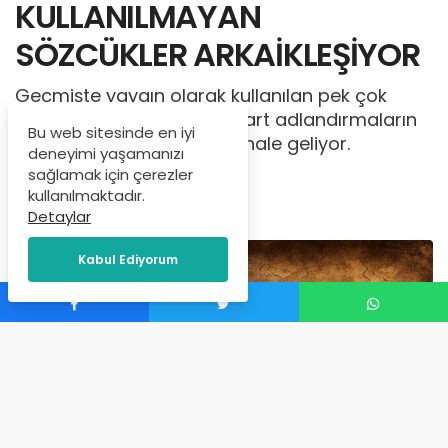
KULLANILMAYAN
SÖZCÜKLER ARKAİKLEŞİYOR
Geçmişte yaygın olarak kullanılan pek çok
kelime, günümüzde standart adlandırmaların
Bu web sitesinde en iyi
gerisinde kalarak “arkaik” hale geliyor.
deneyimi yaşamanızı
sağlamak için çerezler
İçerik Yöneticisi
tarafından
kullanılmaktadır.
Ocak 2, 2026
Detaylar
Kabul Ediyorum