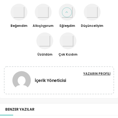
Beğendim
Alkışlıyorum
Eğlendim
Düşünceliyim
0
0
Üzüldüm
Çok Kızdım
YAZARIN PROFILI
İçerik Yöneticisi
BENZER YAZILAR