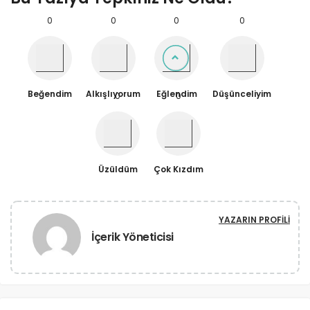
0
0
0
0
Beğendim
Alkışlıyorum
Eğlendim
Düşünceliyim
0
0
Üzüldüm
Çok Kızdım
YAZARIN PROFILI
İçerik Yöneticisi