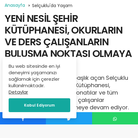
Anasayfa
Selçuklu'da Yaşam
YENİ NESİL ŞEHİR
KÜTÜPHANESİ, OKURLARIN
VE DERS ÇALIŞANLARIN
BULUŞMA NOKTASI OLMAYA
DEVAM EDİYOR
Bu web sitesinde en iyi
deneyimi yaşamanızı
Kütüphaneciliğe farklı bir başlık açan Selçuklu
sağlamak için çerezler
Belediyesi Yeni Nesil Şehir Kütüphanesi,
kullanılmaktadır.
Detaylar
içerisinde bulundurduğu donatılar ve tüm
konforuyla okurlar ve ders çalışanlar
Kabul Ediyorum
tarafından yoğun ilgi görmeye devam ediyor.
Kütüphane açıldığı günden bu yana 743 bin
855 kişi tarafından ziyaret edilerek bu yoğun
ilgiyi korudu.