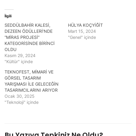
İlgili
SEDDÜLBAHİR KALESİ,
HÜLYA KOÇYİĞİT
DEZEEN ÖDÜLLERİ’NDE
Mart 15, 2024
“MİRAS PROJESİ”
"Genel" içinde
KATEGORİSİNDE BİRİNCİ
OLDU
Kasım 29, 2024
"Kültür" içinde
TEKNOFEST, MİMARİ VE
GÖRSEL TASARIM
YARIŞMASI İLE GELECEĞİN
TASARIMCILARINI ARIYOR
Ocak 30, 2025
"Teknoloji" içinde
Bu Yazıya Tepkiniz Ne Oldu?