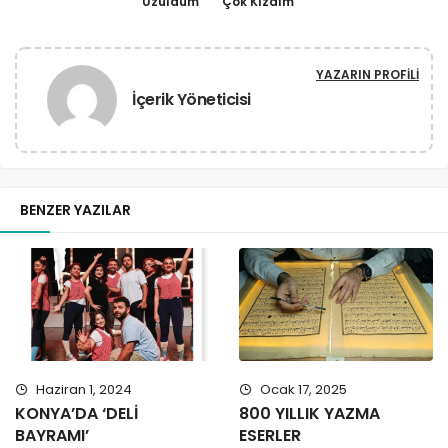
Üzüldüm
Çok Kızdım
YAZARIN PROFILI
İçerik Yöneticisi
BENZER YAZILAR
Haziran 1, 2024
Ocak 17, 2025
KONYA’DA ‘DELİ
800 YILLIK YAZMA
BAYRAMI’
ESERLER