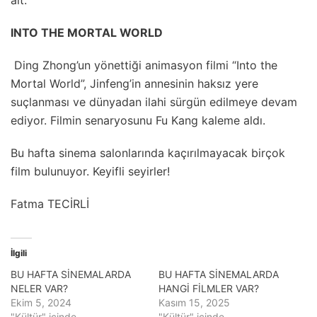
ait.
INTO THE MORTAL WORLD
Ding Zhong’un yönettiği animasyon filmi “Into the
Mortal World”, Jinfeng’in annesinin haksız yere
suçlanması ve dünyadan ilahi sürgün edilmeye devam
ediyor. Filmin senaryosunu Fu Kang kaleme aldı.
Bu hafta sinema salonlarında kaçırılmayacak birçok
film bulunuyor. Keyifli seyirler!
Fatma TECİRLİ
İlgili
BU HAFTA SİNEMALARDA
BU HAFTA SİNEMALARDA
NELER VAR?
HANGİ FİLMLER VAR?
Ekim 5, 2024
Kasım 15, 2025
"Kültür" içinde
"Kültür" içinde