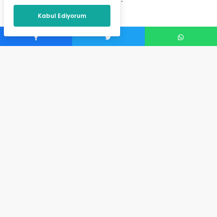
Kabul Ediyorum
İçerik Yöneticisi
tarafından
Eylül 14, 2024
Hazreti Muhammed’in doğum günü olan Mevlid Kandili,