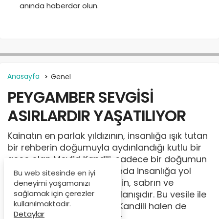
anında haberdar olun.
Anasayfa
Genel
PEYGAMBER SEVGİSİ
ASIRLARDIR YAŞATILIYOR
Kainatın en parlak yıldızının, insanlığa ışık tutan
bir rehberin doğumuyla aydınlandığı kutlu bir
gece olan Mevlid Kandili, sadece bir doğumun
anılması değil; aynı zamanda insanlığa yol
Bu web sitesinde en iyi
gösteren rahmetin, adaletin, sabrın ve
deneyimi yaşamanızı
sağlamak için çerezler
merhametin yeniden hatırlanışıdır. Bu vesile ile
kullanılmaktadır.
asırlardır kutlanan Mevlid Kandili halen de
Detaylar
kutlanmaya devam ediyor.