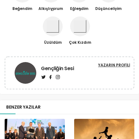
Beğendim
Alkışlıyorum
Eğlendim
Düşünceliyim
0
0
Üzüldüm
Çok Kızdım
YAZARIN PROFILI
Gençliğin Sesi
BENZER YAZILAR