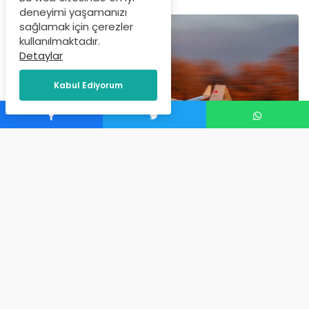
deneyimi yaşamanızı
sağlamak için çerezler
kullanılmaktadır.
Detaylar
Kabul Ediyorum
Yapay zeka ve turbo motorla güçlendirilmiş Bayraktar
TB2T test uçuşlarına devam ediyor. Yerli ve milli
SİHA, yeni performans testini başarıyla tamamladı.