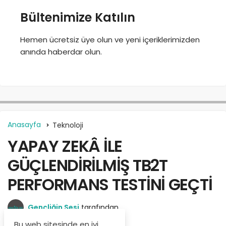
Bültenimize Katılın
Hemen ücretsiz üye olun ve yeni içeriklerimizden
anında haberdar olun.
Anasayfa
Teknoloji
YAPAY ZEKÂ İLE
GÜÇLENDİRİLMİŞ TB2T
PERFORMANS TESTİNİ GEÇTİ
Gençliğin Sesi
tarafından
Mart 10, 2025
Bu web sitesinde en iyi