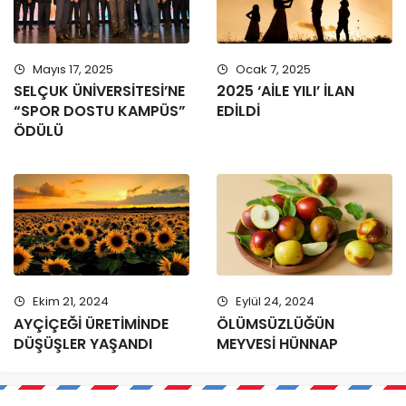
Mayıs 17, 2025
Ocak 7, 2025
SELÇUK ÜNİVERSİTESİ’NE
2025 ‘AİLE YILI’ İLAN
“SPOR DOSTU KAMPÜS”
EDİLDİ
ÖDÜLÜ
Ekim 21, 2024
Eylül 24, 2024
AYÇİÇEĞİ ÜRETİMİNDE
ÖLÜMSÜZLÜĞÜN
DÜŞÜŞLER YAŞANDI
MEYVESİ HÜNNAP