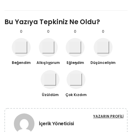
Bu Yazıya Tepkiniz Ne Oldu?
0
0
0
0
Beğendim
Alkışlıyorum
Eğlendim
Düşünceliyim
0
0
Üzüldüm
Çok Kızdım
YAZARIN PROFILI
İçerik Yöneticisi