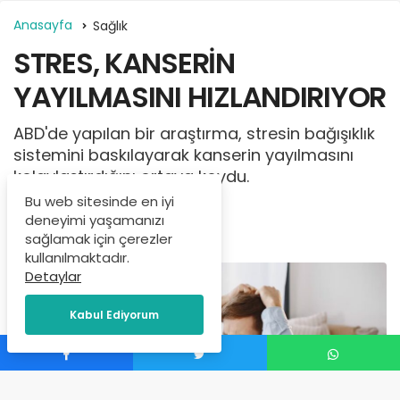
Anasayfa
Sağlık
STRES, KANSERİN
YAYILMASINI HIZLANDIRIYOR
ABD'de yapılan bir araştırma, stresin bağışıklık
sistemini baskılayarak kanserin yayılmasını
kolaylaştırdığını ortaya koydu.
Bu web sitesinde en iyi
İçerik Yöneticisi
tarafından
deneyimi yaşamanızı
sağlamak için çerezler
Mart 24, 2025
kullanılmaktadır.
Detaylar
Kabul Ediyorum