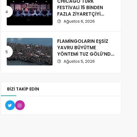
CHICAGO TÜRK
FESTİVALİ 15 BİNDEN
FAZLA ZİYARETÇİYİ
AĞIRLADI
Ağustos 6, 2026
FLAMİNGOLARIN EŞSİZ
YAVRU BÜYÜTME
YÖNTEMİ TUZ GÖLÜ’NDE
GÖZLENDİ
Ağustos 5, 2026
BIZI TAKIP EDIN