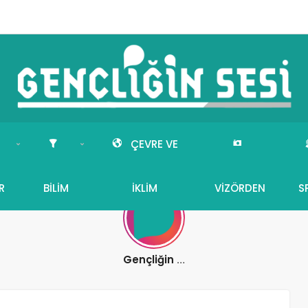
ÇEVRE VE
R
BILIM
İKLIM
VIZÖRDEN
S
Gençliğin Sesi