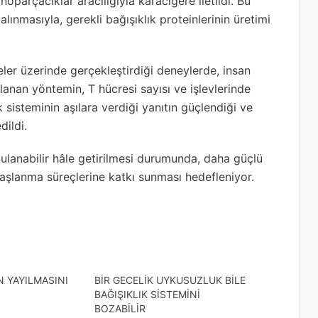
anoparçacıklar aracılığıyla karaciğere iletildi. Bu
lınmasıyla, gerekli bağışıklık proteinlerinin üretimi
eler üzerinde gerçekleştirdiği deneylerde, insan
anan yöntemin, T hücresi sayısı ve işlevlerinde
k sisteminin aşılara verdiği yanıtın güçlendiği ve
dildi.
gulanabilir hâle getirilmesi durumunda, daha güçlü
 yaşlanma süreçlerine katkı sunması hedefleniyor.
N YAYILMASINI
BİR GECELİK UYKUSUZLUK BİLE
BAĞIŞIKLIK SİSTEMİNİ
BOZABİLİR