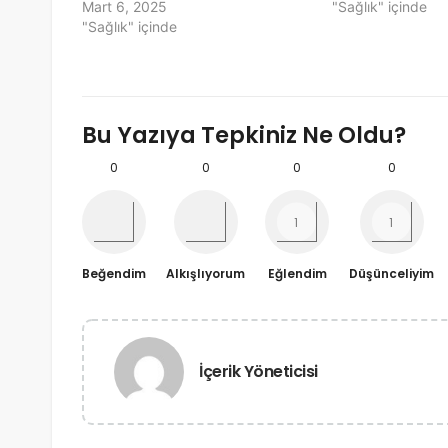
Mart 6, 2025
"Sağlık" içinde
"Sağlık" içinde
Bu Yazıya Tepkiniz Ne Oldu?
0
0
0
0
Beğendim
Alkışlıyorum
Eğlendim
Düşünceliyim
İçerik Yöneticisi