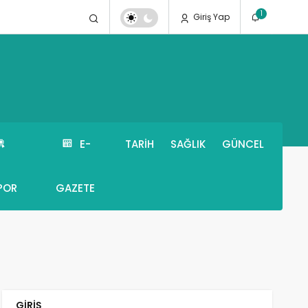
1
Giriş Yap
E-
TARIH
SAĞLIK
GÜNCEL
POR
GAZETE
GIRIŞ