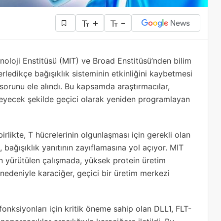
+
-
loji Enstitüsü (MIT) ve Broad Enstitüsü’nden bilim
erledikçe bağışıklık sisteminin etkinliğini kaybetmesi
sorunu ele alındı. Bu kapsamda araştırmacılar,
kleyecek şekilde geçici olarak yeniden programlayan
likte, T hücrelerinin olgunlaşması için gerekli olan
, bağışıklık yanıtının zayıflamasına yol açıyor. MIT
an yürütülen çalışmada, yüksek protein üretim
nedeniyle karaciğer, geçici bir üretim merkezi
onksiyonları için kritik öneme sahip olan DLL1, FLT-