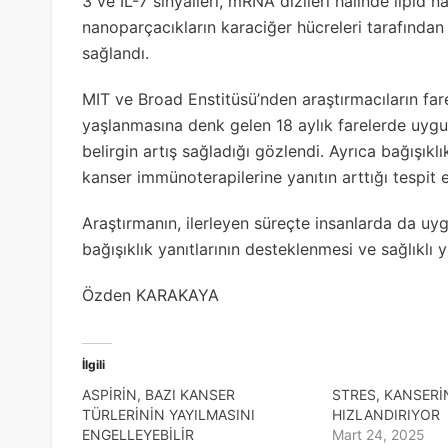
3 ve IL-7 sinyalleri, mRNA dizileri hâlinde lipid n
nanoparçacıkların karaciğer hücreleri tarafından a
sağlandı.
MIT ve Broad Enstitüsü’nden araştırmacıların far
yaşlanmasına denk gelen 18 aylık farelerde uygul
belirgin artış sağladığı gözlendi. Ayrıca bağışıklı
kanser immünoterapilerine yanıtın arttığı tespit e
Araştırmanın, ilerleyen süreçte insanlarda da uy
bağışıklık yanıtlarının desteklenmesi ve sağlıklı
Özden KARAKAYA
İlgili
ASPİRİN, BAZI KANSER
STRES, KANSERİ
TÜRLERİNİN YAYILMASINI
HIZLANDIRIYOR
ENGELLEYEBİLİR
Mart 24, 2025