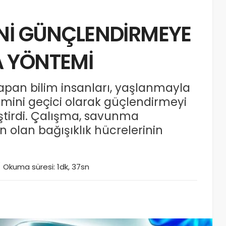
İNİ GÜNÇLENDİRMEYE
A YÖNTEMİ
apan bilim insanları, yaşlanmayla
emini geçici olarak güçlendirmeyi
ştirdi. Çalışma, savunma
n olan bağışıklık hücrelerinin
Okuma süresi: 1dk, 37sn