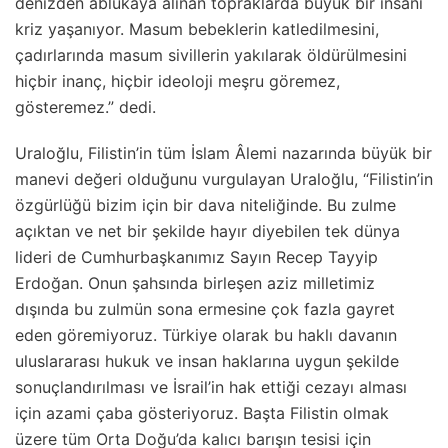
denizden ablukaya alınan topraklarda büyük bir insani
kriz yaşanıyor. Masum bebeklerin katledilmesini,
çadırlarında masum sivillerin yakılarak öldürülmesini
hiçbir inanç, hiçbir ideoloji meşru göremez,
gösteremez.” dedi.
Uraloğlu, Filistin’in tüm İslam Âlemi nazarında büyük bir
manevi değeri olduğunu vurgulayan Uraloğlu, “Filistin’in
özgürlüğü bizim için bir dava niteliğinde. Bu zulme
açıktan ve net bir şekilde hayır diyebilen tek dünya
lideri de Cumhurbaşkanımız Sayın Recep Tayyip
Erdoğan. Onun şahsında birleşen aziz milletimiz
dışında bu zulmün sona ermesine çok fazla gayret
eden göremiyoruz. Türkiye olarak bu haklı davanın
uluslararası hukuk ve insan haklarına uygun şekilde
sonuçlandırılması ve İsrail’in hak ettiği cezayı alması
için azami çaba gösteriyoruz. Başta Filistin olmak
üzere tüm Orta Doğu’da kalıcı barışın tesisi için