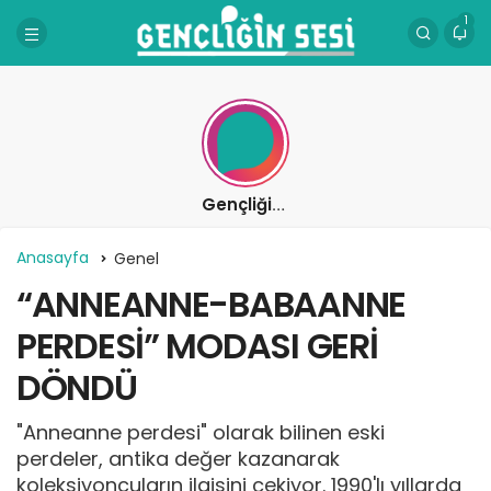
1
Gençliğin Sesi
Anasayfa
Genel
“ANNEANNE-BABAANNE
PERDESİ” MODASI GERİ
DÖNDÜ
"Anneanne perdesi" olarak bilinen eski
perdeler, antika değer kazanarak
koleksiyoncuların ilgisini çekiyor. 1990'lı yıllarda