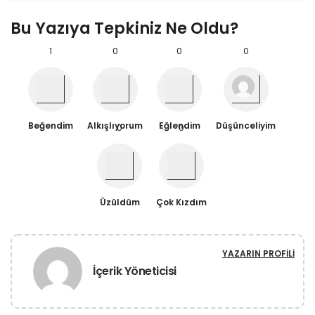
Bu Yazıya Tepkiniz Ne Oldu?
1
0
0
0
Beğendim
Alkışlıyorum
Eğlendim
Düşünceliyim
0
0
Üzüldüm
Çok Kızdım
YAZARIN PROFILI
İçerik Yöneticisi